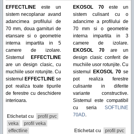
EFFECTLINE
este un
EKOSOL 70
este un
sistem necoplanar avand
sistem culisant cu o
adancimea profilului de
adancime a profilului de
70 mm, doua garnituri de
70 mm si o geometrie
etansare si o geometrie
interna impartita in 3
interna impartita in 5
camere de izolare.
camere de izolare.
EKOSOL 70
are un
Sistemul
EFFECTLINE
design clasic conferit de
are un design clasic, cu
muchiile usor rotunjite. Cu
muchiile usor rotunjite. Cu
sistemul
EKOSOL 70
se
sistemul
EFFECTLINE
se
pot realiza ferestre
pot realiza toate tipurile
culisante in diferite
de ferestre cu deschidere
variante constructive.
interioara.
Sistemul este compatibil
cu seria
SOFTLINE
70AD
.
Etichetat cu
profil pvc
veka
profil veka
effectline
Etichetat cu
profil pvc