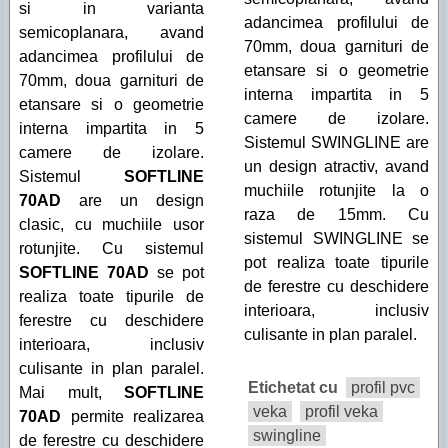
si in varianta
adancimea profilului de
semicoplanara, avand
70mm, doua garnituri de
adancimea profilului de
etansare si o geometrie
70mm, doua garnituri de
interna impartita in 5
etansare si o geometrie
camere de izolare.
interna impartita in 5
Sistemul SWINGLINE are
camere de izolare.
un design atractiv, avand
Sistemul
SOFTLINE
muchiile rotunjite la o
70AD
are un design
raza de 15mm. Cu
clasic, cu muchiile usor
sistemul SWINGLINE se
rotunjite. Cu sistemul
pot realiza toate tipurile
SOFTLINE 70AD
se pot
de ferestre cu deschidere
realiza toate tipurile de
interioara, inclusiv
ferestre cu deschidere
culisante in plan paralel.
interioara, inclusiv
culisante in plan paralel.
Etichetat cu
profil pvc
Mai mult,
SOFTLINE
veka
profil veka
70AD
permite realizarea
swingline
de ferestre cu deschidere