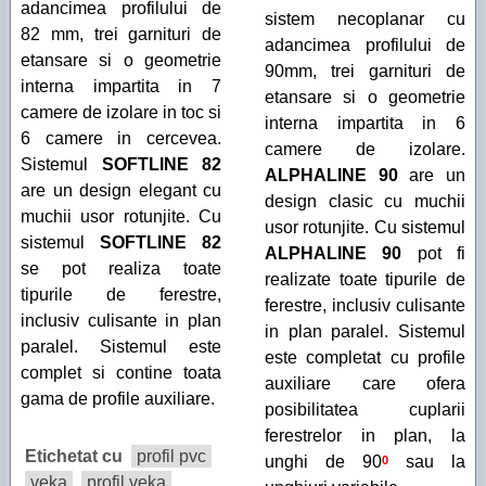
adancimea profilului de
sistem necoplanar cu
82 mm, trei garnituri de
adancimea profilului de
etansare si o geometrie
90mm, trei garnituri de
interna impartita in 7
etansare si o geometrie
camere de izolare in toc si
interna impartita in 6
6 camere in cercevea.
camere de izolare.
Sistemul
SOFTLINE 82
ALPHALINE 90
are un
are un design elegant cu
design clasic cu muchii
muchii usor rotunjite. Cu
usor rotunjite. Cu sistemul
sistemul
SOFTLINE 82
ALPHALINE 90
pot fi
se pot realiza toate
realizate toate tipurile de
tipurile de ferestre,
ferestre, inclusiv culisante
inclusiv culisante in plan
in plan paralel. Sistemul
paralel. Sistemul este
este completat cu profile
complet si contine toata
auxiliare care ofera
gama de profile auxiliare.
posibilitatea cuplarii
ferestrelor in plan, la
Etichetat cu
profil pvc
unghi de 90
sau la
0
veka
profil veka