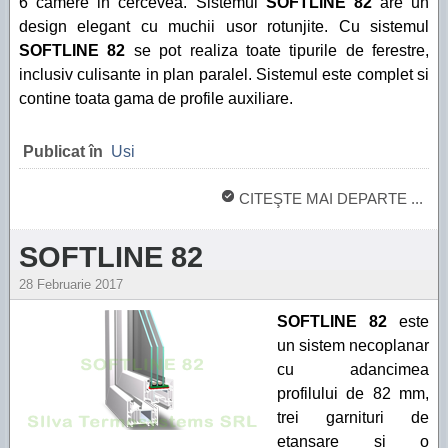
6 camere in cercevea. Sistemul
SOFTLINE 82
are un
design elegant cu muchii usor rotunjite. Cu sistemul
SOFTLINE 82
se pot realiza toate tipurile de ferestre,
inclusiv culisante in plan paralel. Sistemul este complet si
contine toata gama de profile auxiliare.
Publicat în
Usi
CITEŞTE MAI DEPARTE ...
SOFTLINE 82
28 Februarie 2017
SOFTLINE 82
este
un sistem necoplanar
cu adancimea
profilului de 82 mm,
trei garnituri de
etansare si o