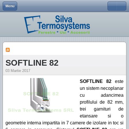
Menu
Close
Despre Noi
Termeni si conditii
ALPHALINE 90
VEKASLIDE 70
Tehnologii pentru ferestre si usi de terasa
Utilizator
Producator tamplarie PVC
Usi culisante cu ridicare
SOFTLINE 82
Tehnologii pentru usi
Parola
Ferestre
EKOSOL 70
Ţine-mă minte
SWINGLINE
Profile VEKA
ALPHALINE 90
Usi
SOFTLINE 70AD
Aţi uitat parola?
SOFTLINE 82
Aţi uitat utilizatorul?
Profile VEKA
SOFTLINE 82
EKOSOL 70
Feronerie
SOFTLINE 70AD
03 Martie 2017
EFFECTLINE
ROTO
SWINGLINE
SOFTLINE 82
este
Accesorii
un sistem necoplanar
cu adancimea
Contact
profilului de 82 mm,
trei garnituri de
etansare si o
geometrie interna impartita in 7 camere de izolare in toc si